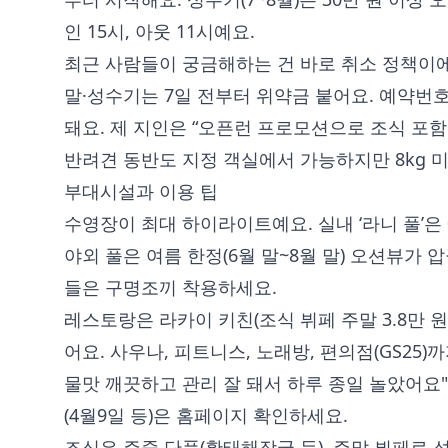
인 15시, 아웃 11시예요.
최근 사람들이 궁금해하는 건 바로 취소 정책이에요.
말·성수기는 7일 전부터 위약금 붙어요. 예약번호
돼요. 제 지인은 “오픈런 프로모션으로 조식 포함
반려견 동반도 지정 객실에서 가능하지만 8kg 미
부대시설과 이용 팁
수영장이 최대 하이라이트예요. 실내 ‘라니 풀’은 07:
야외 풀은 여름 한정(6월 말~8월 말) 오션뷰가 
들은 구명조끼 착용하세요.
레스토랑은 라카이 키친(조식 뷔페 주말 3.8만 원)
어요. 사우나, 피트니스, 노래방, 편의점(GS25)
물맛 깨끗하고 관리 잘 돼서 하루 종일 놀았어요"
(4월9일 등)은 홈페이지 확인하세요.
조식은 주중 단품(황태해장국 등), 주말 뷔페로 성