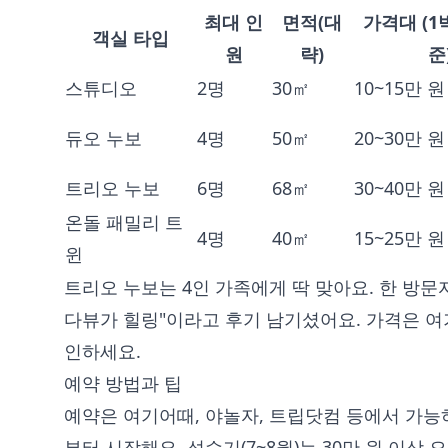
최대 인
면적(대
가격대 (1박
객실 타입
원
략)
준
스튜디오
2명
30㎡
10~15만 원
듀오 누보
4명
50㎡
20~30만 원
트리오 누보
6명
68㎡
30~40만 원
온돌 패밀리 트
4명
40㎡
15~25만 원
윈
트리오 누보는 4인 가족에게 딱 맞아요. 한 방문
다뷰가 힐링"이라고 후기 남기셨어요. 가격은 
인하세요.
예약 방법과 팁
예약은 여기어때, 야놀자, 트립닷컴 등에서 가능하고
부터 시작해요. 성수기(7~8월)는 30만 원 이상 