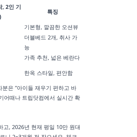
, 2인 기
특징
)
기본형, 깔끔한 오션뷰
더블베드 2개, 취사 가
능
가족 추천, 넓은 베란다
한옥 스타일, 편안함
자분은 “아이들 재우기 편하고 바
여기어때나 트립닷컴에서 실시간 확
, 2026년 현재 평일 10만 원대
오르니 2~3개월 전 잡으세요. 체크