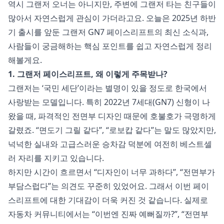
역시 그랜저 오너는 아니지만, 주변에 그랜저 타는 친구들이
많아서 자연스럽게 관심이 가더라고요. 오늘은 2025년 하반
기 출시를 앞둔 그랜저 GN7 페이스리프트의 최신 소식과,
사람들이 궁금해하는 핵심 포인트를 쉽고 자연스럽게 정리
해볼게요.
1. 그랜저 페이스리프트, 왜 이렇게 주목받나?
그랜저는 ‘국민 세단’이라는 별명이 있을 정도로 한국에서
사랑받는 모델입니다. 특히 2022년 7세대(GN7) 신형이 나
왔을 때, 파격적인 전면부 디자인 때문에 호불호가 극명하게
갈렸죠. “면도기 그릴 같다”, “로보캅 같다”는 말도 많았지만,
넉넉한 실내와 고급스러운 승차감 덕분에 여전히 베스트셀
러 자리를 지키고 있습니다.
하지만 시간이 흐르면서 “디자인이 너무 과하다”, “전면부가
부담스럽다”는 의견도 꾸준히 있었어요. 그래서 이번 페이
스리프트에 대한 기대감이 더욱 커진 것 같습니다. 실제로
자동차 커뮤니티에서는 “이번엔 진짜 예뻐질까?”, “전면부